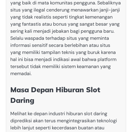
yang baik di mata komunitas pengguna. Sebaliknya
situs yang ilegal cenderung menawarkan janji-janji
yang tidak realistis seperti tingkat kemenangan
yang fantastis atau bonus yang sangat besar yang
sering kali menjadi jebakan bagi pengguna baru.
Selalu waspada terhadap situs yang meminta
informasi sensitif secara berlebihan atau situs
yang memiliki tampilan teknis yang buruk karena
hal ini bisa menjadi indikasi awal bahwa platform
tersebut tidak memiliki sistem keamanan yang
memadai.
Masa Depan Hiburan Slot
Daring
Melihat ke depan industri hiburan slot daring
diprediksi akan terus mengintegrasikan teknologi
lebih lanjut seperti kecerdasan buatan atau