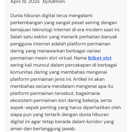
April 18, 2025
by
Adminn
Dunia hiburan digital terus mengalami
perkembangan yang sangat pesat seiring dengan
kemajuan teknologi internet di era modern saat ini.
Salah satu sektor yang menarik perhatian banyak
pengguna internet adalah platform permainan
daring yang menawarkan berbagai variasi
permainan mesin slot virtual. Nama
Iblbet slot
sering kali muncul dalam percakapan di berbagai
komunitas daring yang membahas mengenai
platform permainan jenis ini. Artikel ini akan
membahas secara mendalam mengenai apa itu
platform permainan tersebut, bagaimana
ekosistem permainan slot daring bekerja, serta
aspek-aspek penting yang harus diperhatikan oleh
siapa pun yang tertarik dengan dunia hiburan
digital ini agar tetap berada dalam koridor yang
aman dan bertanggung jawab.