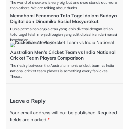
The world of sneakers is very big, but one shoe stands out more
than others. We are talking about dunks…
Memahami Fenomena Toto Togel dalam Budaya
Digital dan Dinamika Sosial Masyarakat
Dunia permainan angka atau yang lebih dikenal dengan istilah
toto togel telah menjadi bagian yang sulit dipisahkan dari narasi
keseharian…
Australian Men’s Cricket Team vs India National
Cricket Team Players Comparison
The rivalry between the Australian men’s cricket team vs India
national cricket team players is something every fan loves.
These…
Leave a Reply
Your email address will not be published.
Required
fields are marked
*