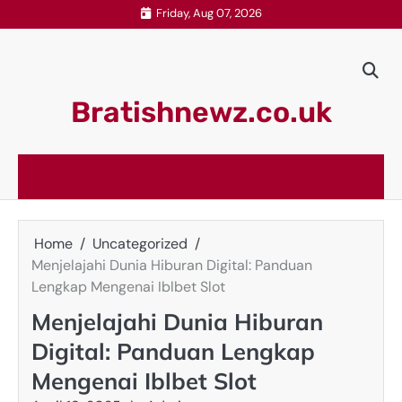
Skip
Friday, Aug 07, 2026
to
content
Bratishnewz.co.uk
Home
Uncategorized
Menjelajahi Dunia Hiburan Digital: Panduan
Lengkap Mengenai Iblbet Slot
Menjelajahi Dunia Hiburan
Digital: Panduan Lengkap
Mengenai Iblbet Slot